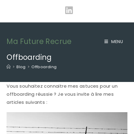
Skip
to
content
Ma Future Recrue
MENU
Offboarding
>
Blog
>
Offboarding
Vous souhaitez connaitre mes astuces pour un
offboarding réussie ? Je vous invite à lire mes
articles suivants :