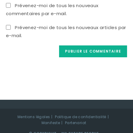
de
comment
Prévenez-moi de tous les nouveaux
votre
commentaires par e-mail.
site
(facultatif)
Prévenez-moi de tous les nouveaux articles par
e-mail.
Mentions légales
Politique de confidentialité
Manifeste
Partenariat
© COPYRIGHT - MA FUTURE RECRUE