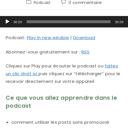
Post
Commentaires
Podcast
0 commentaire
category:
de
la
Lecteur
publication :
00:00
00:00
audio
Podcast:
Play in new window
|
Download
Abonnez-vous gratuitement sur :
RSS
Cliquez sur Play pour écouter le podcast ou
faites
un clic droit ici
puis cliquez sur “télécharger” pour le
recevoir directement sur votre appareil.
Ce que vous allez apprendre dans le
podcast
comment utiliser les posts sans promouvoir