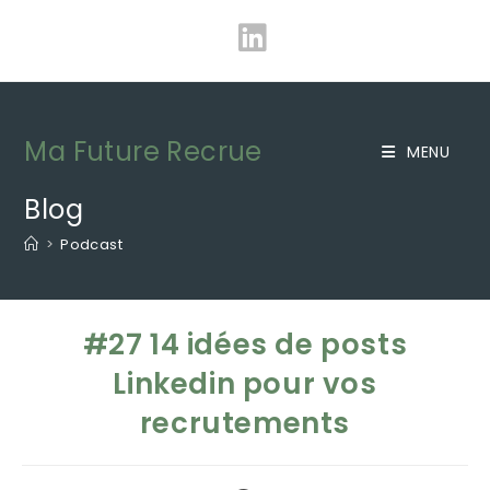
Skip
to
content
Ma Future Recrue
MENU
Blog
>
Podcast
#27 14 idées de posts
Linkedin pour vos
recrutements