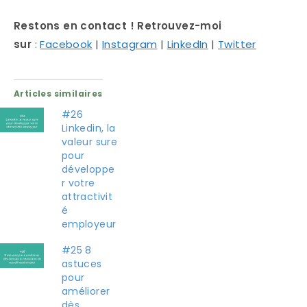
Restons en contact ! Retrouvez-moi
sur
:
Facebook
|
Instagram
|
LinkedIn
|
Twitter
Articles similaires
#26
Linkedin, la
valeur sure
pour
développe
r votre
attractivit
é
employeur
#25 8
astuces
pour
améliorer
dès